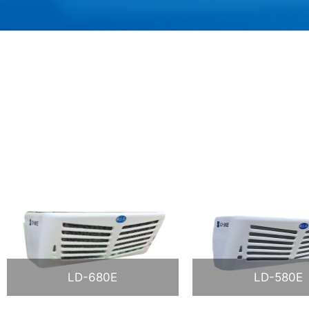
LD-680E
LD-580E